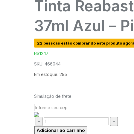
Tinta Reabast
37ml Azul – Pi
22 pessoas estão comprando este produto agor
R$
12,17
SKU: 466044
Em estoque: 295
Simulação de frete
Quantidade:
Adicionar ao carrinho