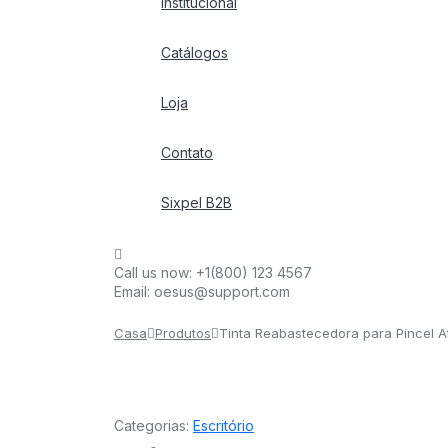
Institucional
Catálogos
Loja
Contato
Sixpel B2B
Call us now:
+1(800) 123 4567
Email:
oesus@support.com
Casa
Produtos
Tinta Reabastecedora para Pincel At
Categorias:
Escritório