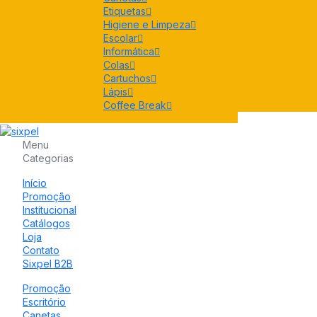
Etiquetas
Higiene e Limpeza
Escolar
Informática
Colas
Cartuchos
Lápis
Coffee Break
Menu
Categorias
Início
Promoção
Institucional
Catálogos
Loja
Contato
Sixpel B2B
Promoção
Escritório
Canetas