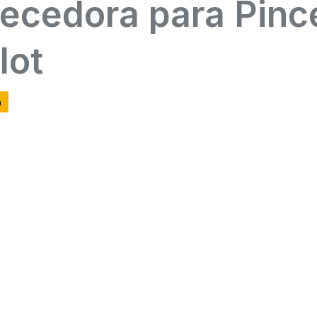
ecedora para Pinc
lot
a