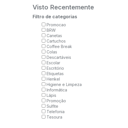
Visto Recentemente
Filtro de categorias
Promocao
BRW
Canetas
Cartuchos
Coffee Break
Colas
Descartáveis
Escolar
Escritório
Etiquetas
Henkel
Higiene e Limpeza
Informática
Lápis
Promoção
Sulfite
Telefonia
Tesoura