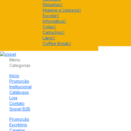
Etiquetas
Higiene e Limpeza
Escolar
Informática
Colas
Cartuchos
Lápis
Coffee Break
Menu
Categorias
Início
Promoção
Institucional
Catálogos
Loja
Contato
Sixpel B2B
Promoção
Escritório
Canetas