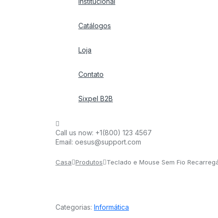
Institucional
Catálogos
Loja
Contato
Sixpel B2B
Call us now:
+1(800) 123 4567
Email:
oesus@support.com
Casa
Produtos
Teclado e Mouse Sem Fio Recarregáv
Categorias:
Informática