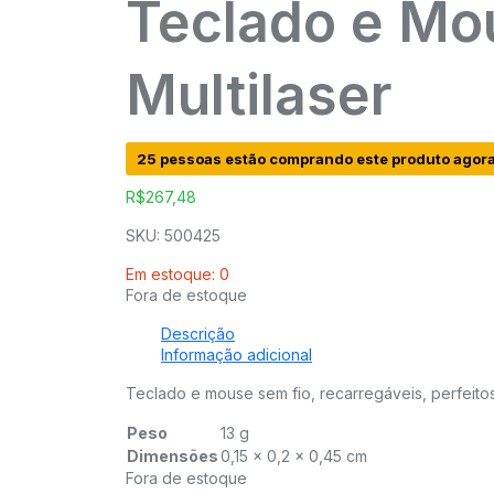
Teclado e Mo
Multilaser
25 pessoas estão comprando este produto agor
R$
267,48
SKU: 500425
Em estoque: 0
Fora de estoque
Descrição
Informação adicional
Teclado e mouse sem fio, recarregáveis, perfeit
Peso
13 g
Dimensões
0,15 × 0,2 × 0,45 cm
Fora de estoque