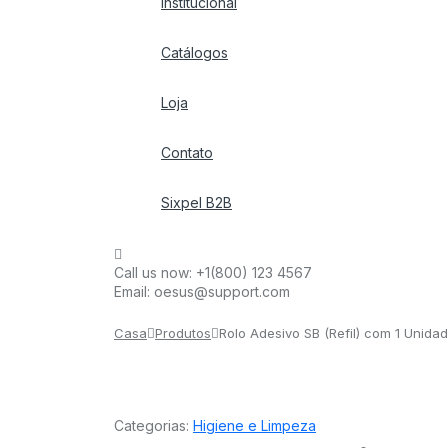
Institucional
Catálogos
Loja
Contato
Sixpel B2B
Call us now:
+1(800) 123 4567
Email:
oesus@support.com
Casa
Produtos
Rolo Adesivo SB (Refil) com 1 Unida
Categorias:
Higiene e Limpeza