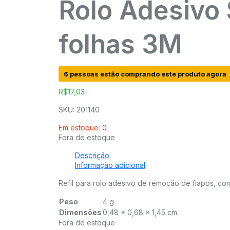
Rolo Adesivo 
folhas 3M
6 pessoas estão comprando este produto agora
R$
17,03
SKU: 201140
Em estoque: 0
Fora de estoque
Descrição
Informação adicional
Refil para rolo adesivo de remoção de fiapos, com 
Peso
4 g
Dimensões
0,48 × 0,68 × 1,45 cm
Fora de estoque