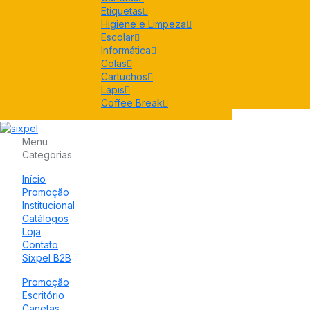
Etiquetas
Higiene e Limpeza
Escolar
Informática
Colas
Cartuchos
Lápis
Coffee Break
Menu
Categorias
Início
Promoção
Institucional
Catálogos
Loja
Contato
Sixpel B2B
Promoção
Escritório
Canetas