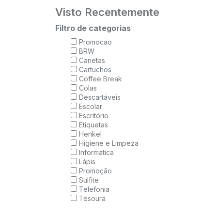
Visto Recentemente
Filtro de categorias
Promocao
BRW
Canetas
Cartuchos
Coffee Break
Colas
Descartáveis
Escolar
Escritório
Etiquetas
Henkel
Higiene e Limpeza
Informática
Lápis
Promoção
Sulfite
Telefonia
Tesoura