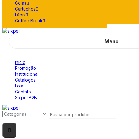
Colas
Cartuchos
Lápis
Coffee Break
Menu
Início
Promoção
Institucional
Catálogos
Loja
Contato
Sixpel B2B