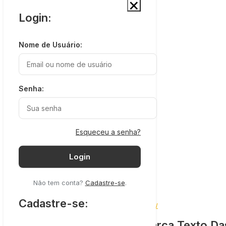
×
Login:
Nome de Usuário:
Senha:
Esqueceu a senha?
Login
Não tem conta?
Cadastre-se
.
Cadastre-se:
Categorias:
BRW
Pincel Marca Texto Da