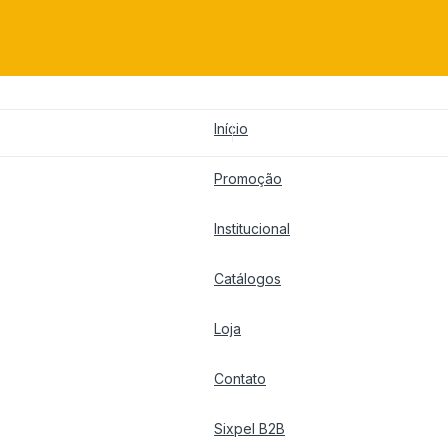
Início
Promoção
Institucional
Catálogos
Loja
Contato
Sixpel B2B