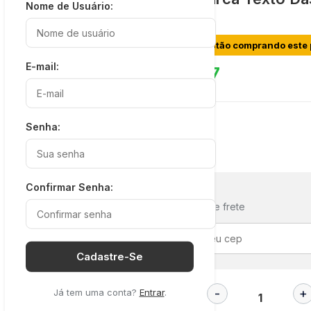
Nome de Usuário:
BRW
16 pessoas estão comprando este 
E-mail:
R$
11,67
SKU: 416314
Senha:
Em estoque: 33
Confirmar Senha:
Simulação de frete
Cadastre-Se
Já tem uma conta?
Entrar
.
Quantidade: