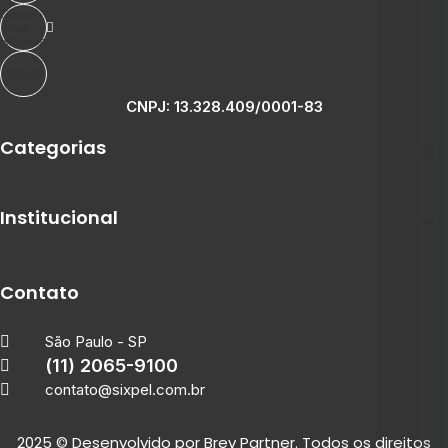
Onsus-
icon-
nstagram
Tiktok
CNPJ: 13.328.409/0001-83
Categorias
Institucional
Contato
São Paulo - SP
(11) 2065-9100
contato@sixpel.com.br
2025
© Desenvolvido por
Brev Partner.
Todos os direitos