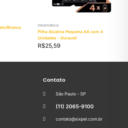
Informática
eto/Branco
Pilha Alcalina Pequena AA com 4
Unidades – Duracell
R$
25,59
Contato
São Paulo - SP
(11) 2065-9100
contato@sixpel.com.br