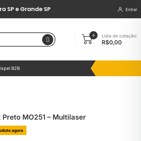
ra SP e Grande SP
Entrar
Lista de cotação:
0
R$
0,00
ixpel B2B
Preto MO251 – Multilaser
oduto agora