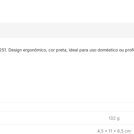
 Design ergonômico, cor preta, ideal para uso doméstico ou profis
132 g
4,5 × 11 × 6,5 cm