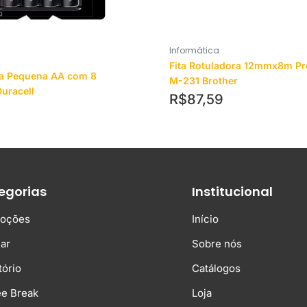
Informática
Fita Rotuladora 12mmx8m Pr
ina Pequena AA com 8
M-231 Brother
uracell
R$
87,59
egorias
Institucional
oções
Início
ar
Sobre nós
tório
Catálogos
ee Break
Loja