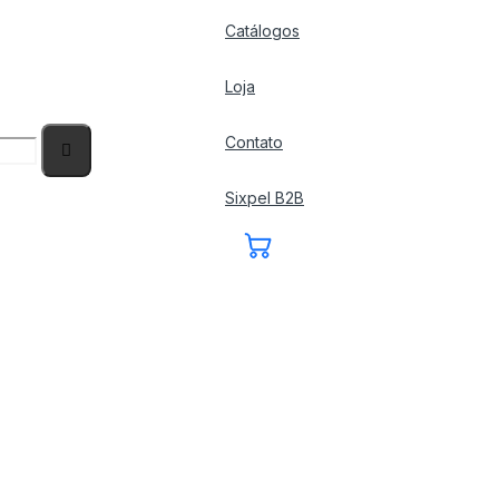
Catálogos
Loja
Contato
Sixpel B2B