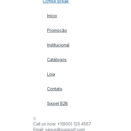
Coffee Break
Início
Promoção
Institucional
Catálogos
Loja
Contato
Sixpel B2B
Call us now:
+1(800) 123 4567
Email:
oesus@support.com