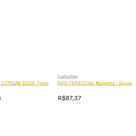
Cartuchos
 CZ105AB 662XL Preto
Refil T664320AL Magenta – Epson
4
R$
87,37