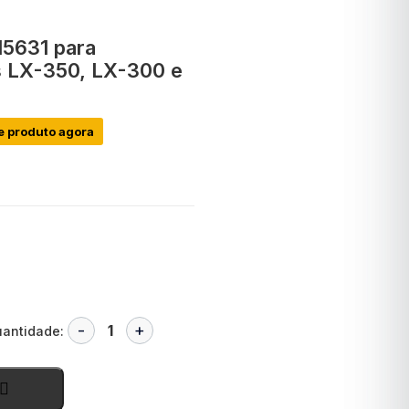
15631 para
s LX-350, LX-300 e
e produto agora
antidade: