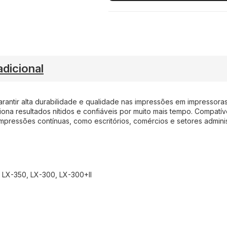
dicional
arantir alta durabilidade e qualidade nas impressões em impressora
iona resultados nítidos e confiáveis por muito mais tempo. Compat
mpressões contínuas, como escritórios, comércios e setores adminis
n LX-350, LX-300, LX-300+II