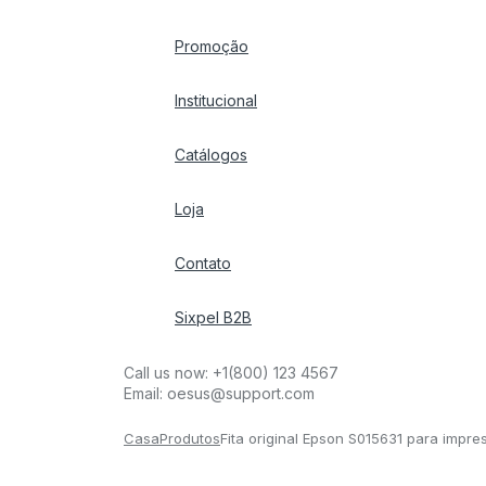
Promoção
Institucional
Catálogos
Loja
Contato
Sixpel B2B
Call us now:
+1(800) 123 4567
Email:
oesus@support.com
Casa
Produtos
Fita original Epson S015631 para impre