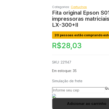
Categorias:
Cartuchos
Fita original Epson S0
impressoras matriciai
LX-300+II
20 pessoas estão comprando est
R$
28,03
SKU: 221147
Em estoque: 35
Simulação de frete
Qu
Adicionar ao carrinho