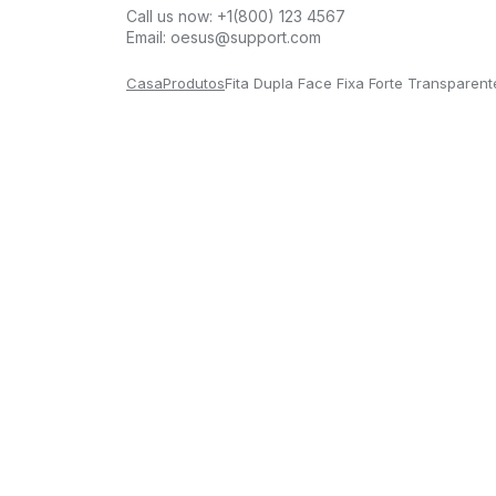
Call us now:
+1(800) 123 4567
Email:
oesus@support.com
Casa
Produtos
Fita Dupla Face Fixa Forte Transpare