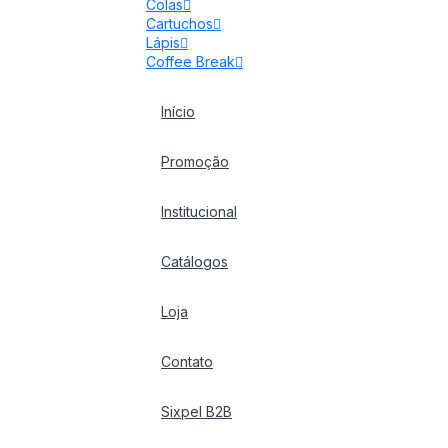
Colas
Cartuchos
Lápis
Coffee Break
Início
Promoção
Institucional
Catálogos
Loja
Contato
Sixpel B2B