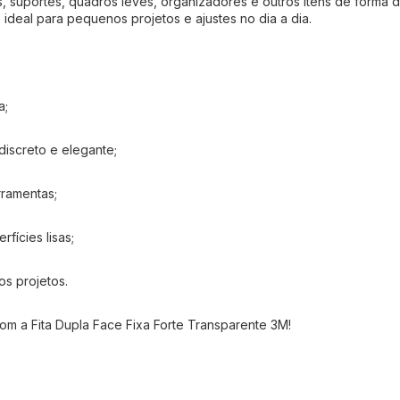
vos, suportes, quadros leves, organizadores e outros itens de forma
deal para pequenos projetos e ajustes no dia a dia.
a;
iscreto e elegante;
rramentas;
rfícies lisas;
os projetos.
com a Fita Dupla Face Fixa Forte Transparente 3M!