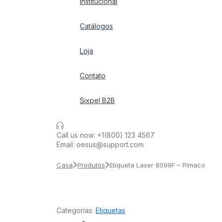
Institucional
Catálogos
Loja
Contato
Sixpel B2B
Call us now:
+1(800) 123 4567
Email:
oesus@support.com
Casa
Produtos
Etiqueta Laser 8099F – Pimaco
Categorias:
Etiquetas