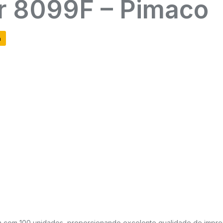
er 8099F – Pimaco
a
 com 100 unidades, proporcionando excelente qualidade de impre