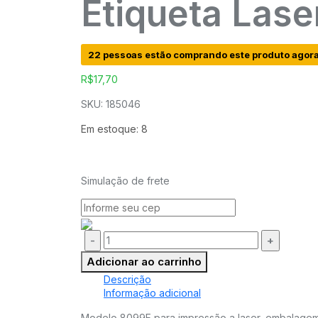
Etiqueta Las
22 pessoas estão comprando este produto agor
R$
17,70
SKU: 185046
Em estoque: 8
Simulação de frete
Quantidade:
Adicionar ao carrinho
Descrição
Informação adicional
Modelo 8099F para impressão a laser, embalagem