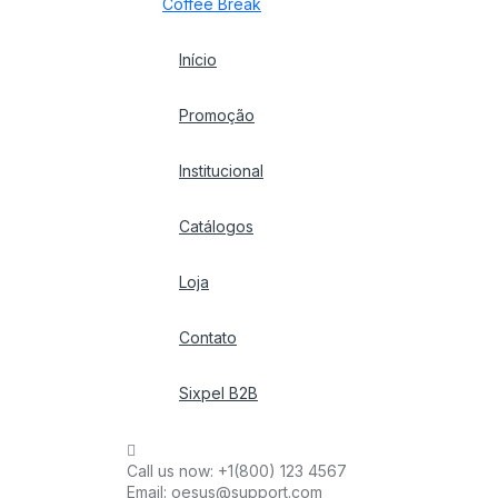
Coffee Break
Início
Promoção
Institucional
Catálogos
Loja
Contato
Sixpel B2B
Call us now:
+1(800) 123 4567
Email:
oesus@support.com