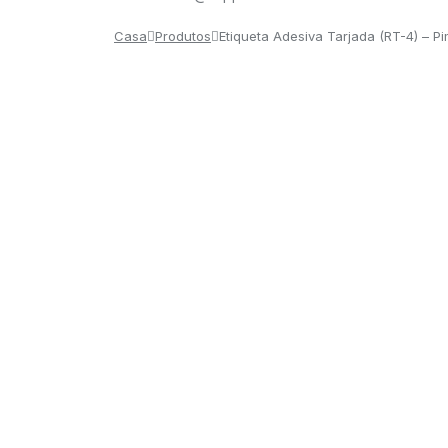
Casa
Produtos
Etiqueta Adesiva Tarjada (RT-4) – P