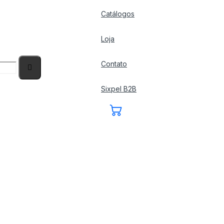
Catálogos
Loja
Contato
Sixpel B2B