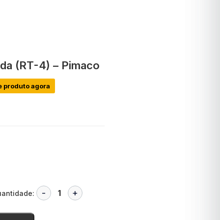
ada (RT-4) – Pimaco
e produto agora
antidade: