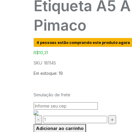
Etiqueta A5 
Pimaco
4 pessoas estão comprando este produto agora
R$
10,31
SKU: 181145
Em estoque: 19
Simulação de frete
Quantidade:
Adicionar ao carrinho