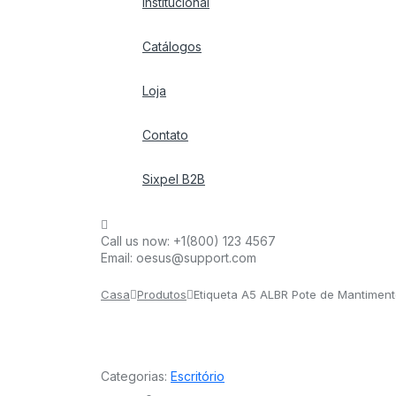
Institucional
Catálogos
Loja
Contato
Sixpel B2B
Call us now:
+1(800) 123 4567
Email:
oesus@support.com
Casa
Produtos
Etiqueta A5 ALBR Pote de Mantimen
Categorias:
Escritório