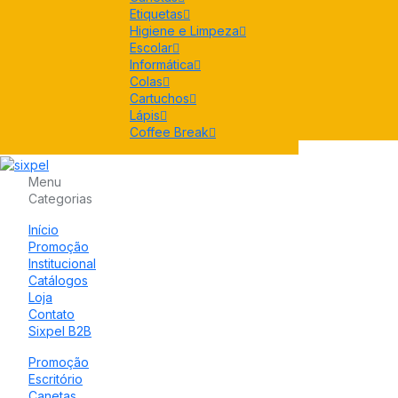
Etiquetas
Higiene e Limpeza
Escolar
Informática
Colas
Cartuchos
Lápis
Coffee Break
Menu
Categorias
Início
Promoção
Institucional
Catálogos
Loja
Contato
Sixpel B2B
Promoção
Escritório
Canetas