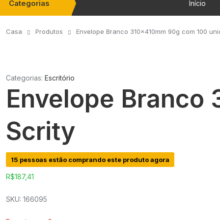
Categorias
Início
Casa
Produtos
Envelope Branco 310x410mm 90g com 100 unid
Categorias:
Escritório
Envelope Branco
Scrity
15 pessoas estão comprando este produto agora
R$
187,41
SKU: 166095