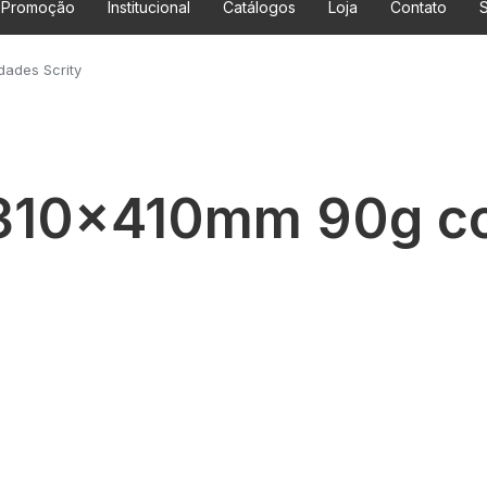
Promoção
Institucional
Catálogos
Loja
Contato
S
ades Scrity
 310x410mm 90g c